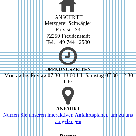
ANSCHRIFT
Metzgerei Schwägler
Forststr. 24
72250 Freudenstadt
Tel: +49 7441 2580
ÖFFNUNGSZEITEN
Montag bis Freitag 07:30–18:00 Uhr
Samstag 07:30–12:30
Uhr
ANFAHRT
Nutzen Sie unseren interaktiven Anfahrtsplaner, um zu uns
zu gelangen