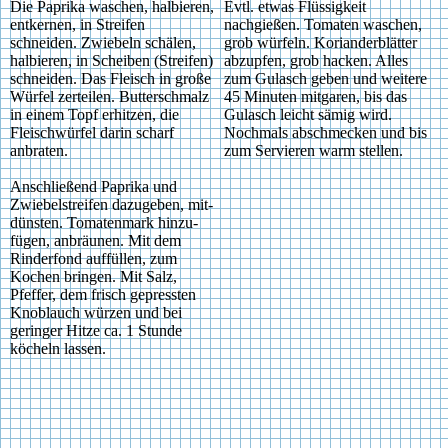
Die Paprika waschen, halbieren,
Evtl. etwas Flüssigkeit
entkernen, in Streifen
nachgießen. Tomaten waschen,
schneiden. Zwiebeln schälen,
grob würfeln. Korianderblätter
hal­bie­ren, in Scheiben (Streifen)
abzupfen, grob hacken. Alles
schneiden. Das Fleisch in große
zum Gulasch geben und weitere
Würfel zerteilen. Butter­schmalz
45 Minuten mitgaren, bis das
in einem Topf erhitzen, die
Gulasch leicht sämig wird.
Fleischwürfel darin scharf
Nochmals abschmecken und bis
anbraten.
zum Servieren warm stellen.
Anschließend Paprika und
Zwie­bel­streifen dazugeben, mit­
düns­ten. Tomatenmark hin­zu­
fügen, anbräunen. Mit dem
Rinderfond auf­füllen, zum
Kochen bringen. Mit Salz,
Pfeffer, dem frisch gepressten
Knob­lauch würzen und bei
geringer Hitze ca. 1 Stunde
köcheln lassen.